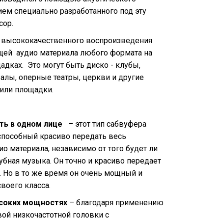
ием специально разработанного под эту
сор.
я высококачественного воспроизведения
щей аудио материала любого формата на
дках. Это могут быть диско - клубы,
залы, оперные театры, церкви и другие
или площадки.
ь в одном лице
– этот тип сабвуфера
способный красиво передать весь
о материала, независимо от того будет ли
лубная музыка. Он точно и красиво передает
. Но в то же время он очень мощный и
воего класса.
ысоких мощностях
– благодаря применению
й низкочастотной головки с