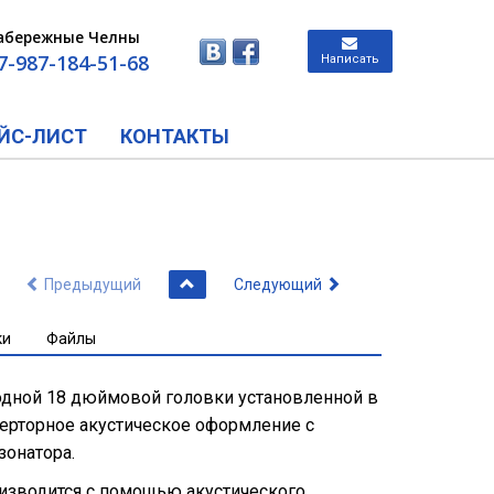
абережные Челны
7-987-184-51-68
Написать
ЙС-ЛИСТ
КОНТАКТЫ
Предыдущий
Следующий
ки
Файлы
 одной 18 дюймовой головки установленной в
рторное акустическое оформление с
онатора.
оизводится с помощью акустического